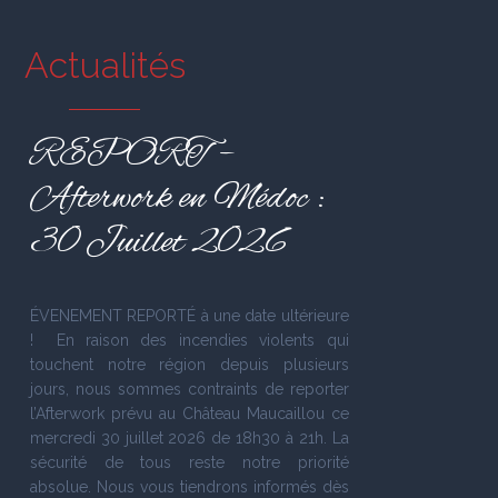
Actualités
REPORT –
Afterwork en Médoc :
30 Juillet 2026
ÉVENEMENT REPORTÉ à une date ultérieure
! En raison des incendies violents qui
touchent notre région depuis plusieurs
jours, nous sommes contraints de reporter
l’Afterwork prévu au Château Maucaillou ce
mercredi 30 juillet 2026 de 18h30 à 21h. La
sécurité de tous reste notre priorité
absolue. Nous vous tiendrons informés dès