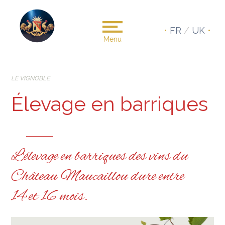
•
FR
/
UK
•
Menu
LE VIGNOBLE
Élevage en barriques
L’élevage en barriques des vins du
Château Maucaillou dure entre
14 et 16 mois.