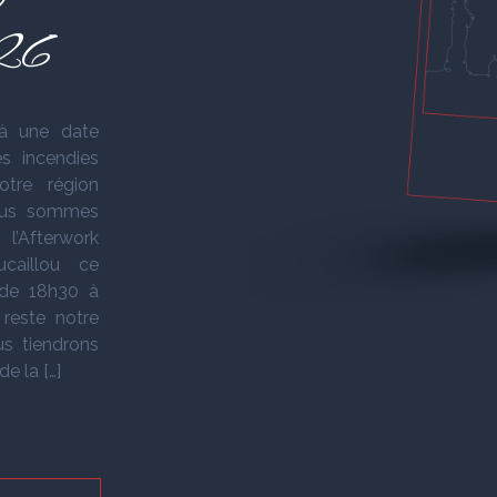
0
026
 une date
es incendies
otre région
nous sommes
l’Afterwork
caillou ce
 de 18h30 à
 reste notre
us tiendrons
e la […]