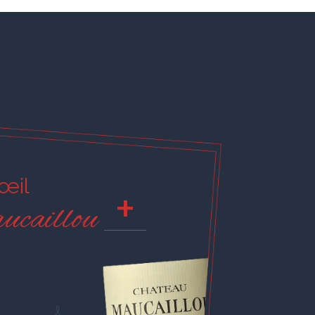
'œil
+
ucaillou