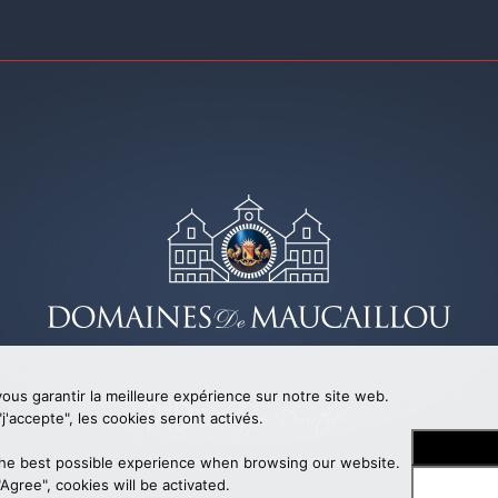
ous garantir la meilleure expérience sur notre site web.
j'accepte", les cookies seront activés.
Mentions légales
- création
bonbay
he best possible experience when browsing our website.
 avec
Su
Agree", cookies will be activated.