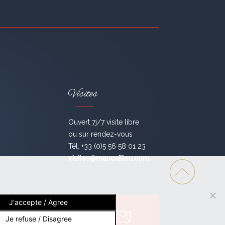
Visites
Ouvert 7j/7 visite libre
ou sur rendez-vous
Tél. +33 (0)5 56 58 01 23
visites@maucaillou.com
J'accepte / Agree
ivez-nous !
Je refuse / Disagree