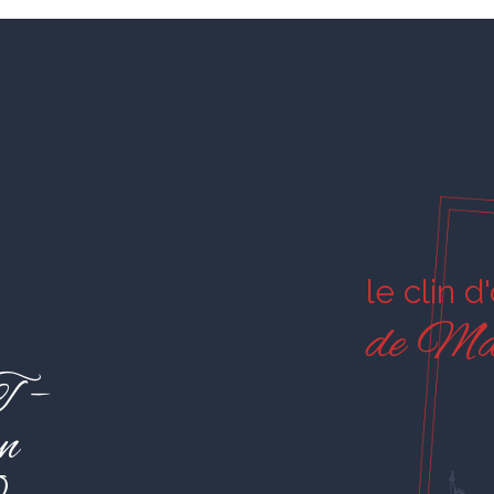
le clin d
de Ma
 –
n