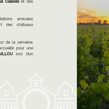
us Classés
et des
ations amicales
art des châteaux
jour de la semaine,
cueillir pour une
AILLOU
lors d’un