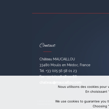
Contact
Château MAUCAILLOU
33480 Moulis en Médoc, France
Tél. +33 (0)5 56 58 01 23
Fax +33 (0)5.56.58.00.88
chateau@maucaillou.com
Nous utilisons des cookies pour v
En choisissant "
We use cookies to guarantee you t
L’abus d’alcool est dangereux pour la santé. Consommez
modération.
Choosing "