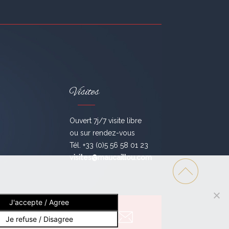
Visites
Ouvert 7j/7 visite libre
ou sur rendez-vous
Tél. +33 (0)5 56 58 01 23
visites@maucaillou.com
J'accepte / Agree
ivez-nous !
Je refuse / Disagree