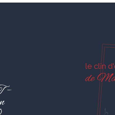
le clin d
de Ma
 –
n
0