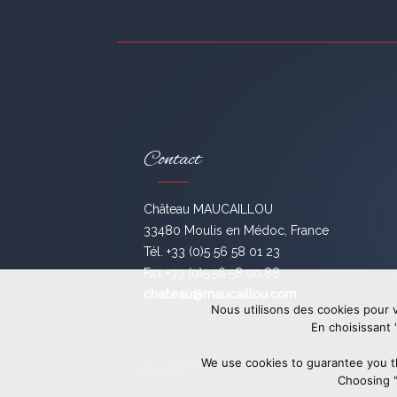
Contact
Château MAUCAILLOU
33480 Moulis en Médoc, France
Tél. +33 (0)5 56 58 01 23
Fax +33 (0)5.56.58.00.88
chateau@maucaillou.com
Nous utilisons des cookies pour v
En choisissant "
We use cookies to guarantee you t
L’abus d’alcool est dangereux pour la santé. Consommez
modération.
Choosing "