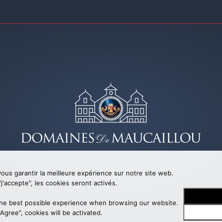
ous garantir la meilleure expérience sur notre site web.
j'accepte", les cookies seront activés.
he best possible experience when browsing our website.
Mentions légales
- création
bonbay
 avec
Su
Agree", cookies will be activated.