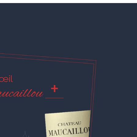
'œil
+
ucaillou