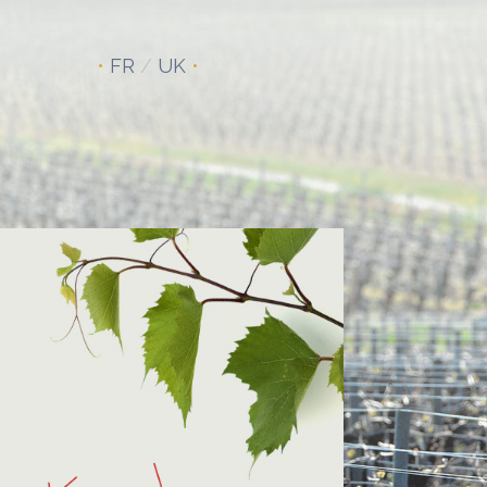
•
FR
/
UK
•