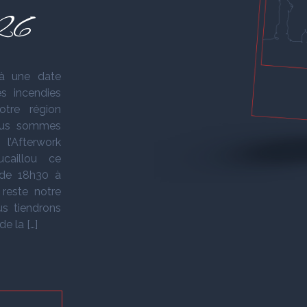
026
 une date
es incendies
otre région
nous sommes
l’Afterwork
caillou ce
 de 18h30 à
 reste notre
us tiendrons
e la […]