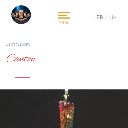
•
FR
/
UK
•
Menu
LE CLIN D'OEIL
Canton