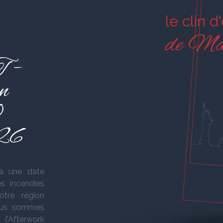
le clin d
de Ma
 –
n
0
026
 une date
es incendies
otre région
nous sommes
l’Afterwork