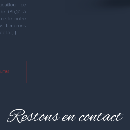
caillou ce
 de 18h30 à
 reste notre
us tiendrons
e la […]
LITÉS
Restons en contact