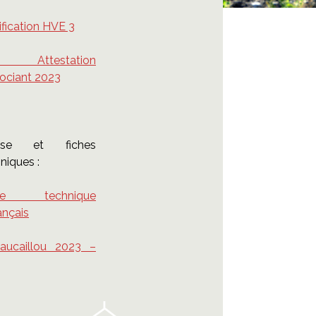
ification HVE 3
 Attestation
ociant 2023
sse et fiches
niques :
che technique
ançais
aucaillou 2023 –