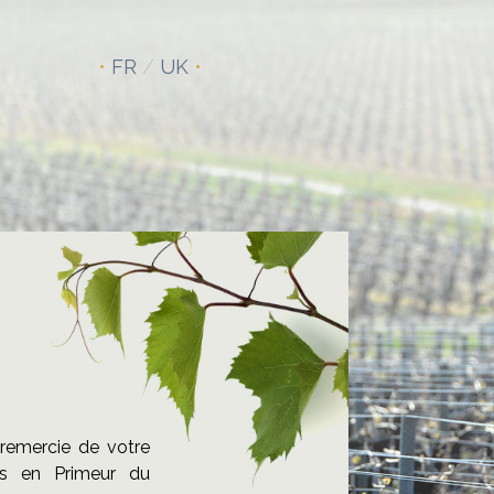
•
FR
/
UK
•
remercie de votre
ts en Primeur du