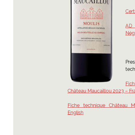
Cert
AD
Nég
Pre
tech
Fi
Château Maucaillou 2023 – Fr
Fiche technique Château M
English