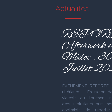
Actualités
REPORT
Afterwork e
Médoc : 3
Juillet 2
ÉVENEMENT REPORTÉ à
ultérieure ! En raison d
violents qui touchent n
depuis plusieurs jours, 
contraints de reporter 