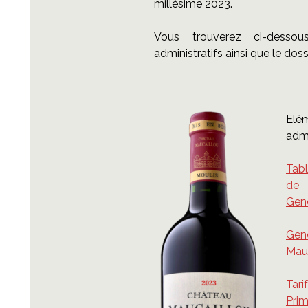
millésime 2023.
Vous trouverez ci-desso
administratifs ainsi que le dos
Elé
admi
Tab
de 
Gen
Ge
Mau
Tar
Pri