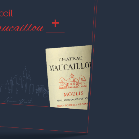
'œil
+
ucaillou