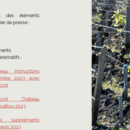
us des éléments
sier de presse :
ments
nistratifs :
leau instructions
mise 2023 avec
cod
ncod Château
caillou 2023
ifs suppléments
meurs 2023