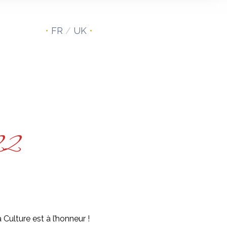
•
FR
/
UK
•
022
 Culture est à l’honneur !