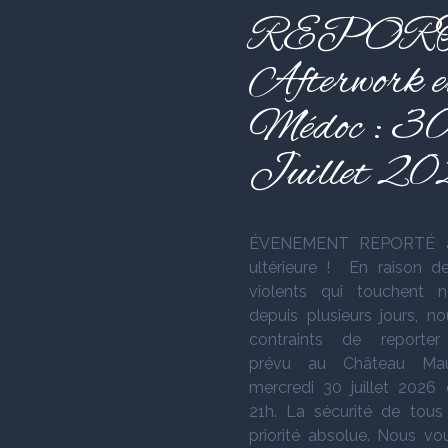
REPORT
Afterwork e
Médoc : 3
Juillet 2
ÉVENEMENT REPORTÉ à
ultérieure ! En raison d
violents qui touchent n
depuis plusieurs jours, 
contraints de reporter 
prévu au Château Mau
mercredi 30 juillet 2026
21h. La sécurité de tous
priorité absolue. Nous vo