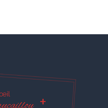
'œil
+
ucaillou