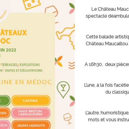
Le Château Maucai
spectacle déambulato
Cette balade artist
Château Maucaillou
A 16h30, deux pièces
L’une, à la fois facét
du classiqu
L’autre, humoristique,
mots et vous instrui