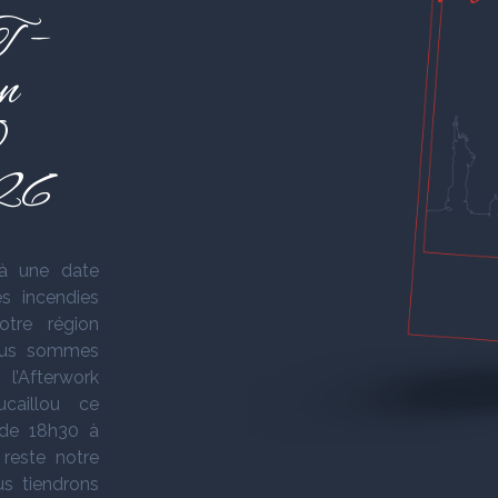
 –
n
0
026
 une date
es incendies
otre région
nous sommes
l’Afterwork
caillou ce
 de 18h30 à
 reste notre
us tiendrons