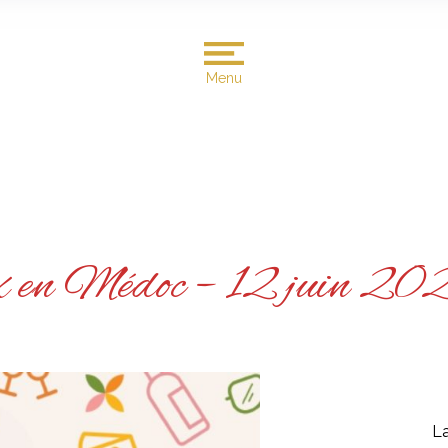
Menu
ux en Médoc – 12 juin 2
La