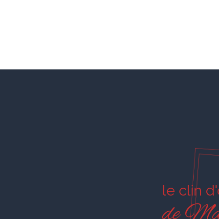
le clin d
de Ma