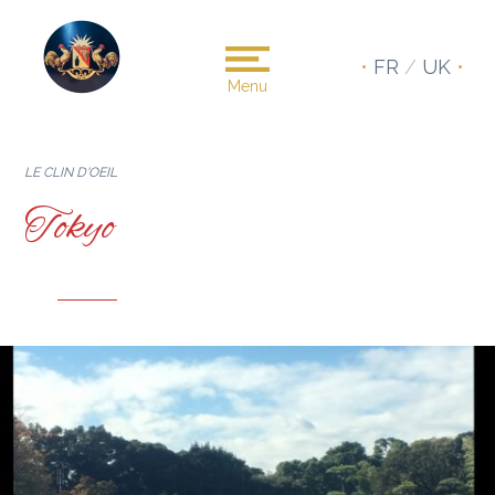
•
FR
/
UK
•
Menu
LE CLIN D'OEIL
Tokyo