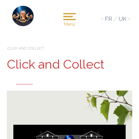
•
FR
/
UK
•
Menu
CLICK AND COLLECT
Click and Collect